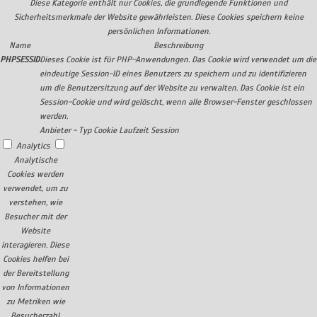
Diese Kategorie enthält nur Cookies, die grundlegende Funktionen und
Sicherheitsmerkmale der Website gewährleisten. Diese Cookies speichern keine
persönlichen Informationen.
Name
Beschreibung
PHPSESSID
Dieses Cookie ist für PHP-Anwendungen. Das Cookie wird verwendet um die
eindeutige Session-ID eines Benutzers zu speichern und zu identifizieren
um die Benutzersitzung auf der Website zu verwalten. Das Cookie ist ein
Session-Cookie und wird gelöscht, wenn alle Browser-Fenster geschlossen
werden.
Anbieter
-
Typ
Cookie
Laufzeit
Session
Analytics
Analytische
Cookies werden
verwendet, um zu
verstehen, wie
Besucher mit der
Website
interagieren. Diese
Cookies helfen bei
der Bereitstellung
von Informationen
zu Metriken wie
Besucherzahl,