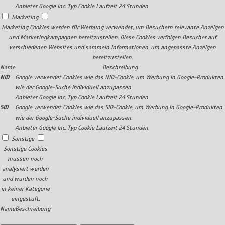
Anbieter
Google Inc.
Typ
Cookie
Laufzeit
24 Stunden
Marketing
Marketing Cookies werden für Werbung verwendet, um Besuchern relevante Anzeigen
und Marketingkampagnen bereitzustellen. Diese Cookies verfolgen Besucher auf
verschiedenen Websites und sammeln Informationen, um angepasste Anzeigen
bereitzustellen.
Name
Beschreibung
NID
Google verwendet Cookies wie das NID-Cookie, um Werbung in Google-Produkten
wie der Google-Suche individuell anzupassen.
Anbieter
Google Inc.
Typ
Cookie
Laufzeit
24 Stunden
SID
Google verwendet Cookies wie das SID-Cookie, um Werbung in Google-Produkten
wie der Google-Suche individuell anzupassen.
Anbieter
Google Inc.
Typ
Cookie
Laufzeit
24 Stunden
Sonstige
Sonstige Cookies
müssen noch
analysiert werden
und wurden noch
in keiner Kategorie
eingestuft.
Name
Beschreibung