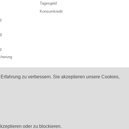
Tagesgeld
Konsumkredit
g
g
g
cherung
 Erfahrung zu verbessern. Sie akzeptieren unsere Cookies,
kzeptieren oder zu blockieren.