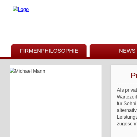
FIRMENPHILOSOPHIE
NEWS
P
Als priva
Wartezei
für Sehhi
alternati
Leistung
zugeschn