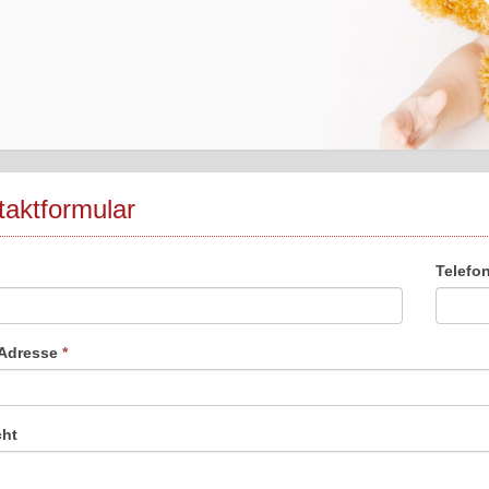
aktformular
Telefo
-Adresse
*
cht