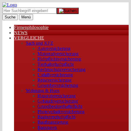
Suche
Menü
Firmenphilosophie
NEWS
VERGLEICHE
Sach und KFZ
Autoversicherung
Motorradversicherung
Haftpflichtversicherung
Tierhalterhaftpflicht
Rechtsschutzversicherung
Unfallversicherung
Reiseversicherung
Gewerbeversicherung
Wohnung & Haus
Hausratversicherung
Gebäudeversicherung
Grundbesitzerhaftpflicht
Photovoltaikversicherung
Bauherrenhaftpflicht
Baufinanzierung
Bausparen