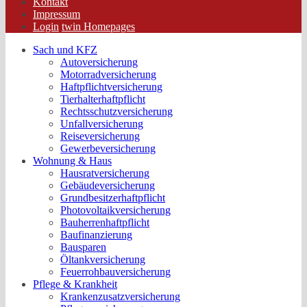
Kontakt
Impressum
Login
twin Homepages
Sach und KFZ
Autoversicherung
Motorradversicherung
Haftpflichtversicherung
Tierhalterhaftpflicht
Rechtsschutzversicherung
Unfallversicherung
Reiseversicherung
Gewerbeversicherung
Wohnung & Haus
Hausratversicherung
Gebäudeversicherung
Grundbesitzerhaftpflicht
Photovoltaikversicherung
Bauherrenhaftpflicht
Baufinanzierung
Bausparen
Öltankversicherung
Feuerrohbauversicherung
Pflege & Krankheit
Krankenzusatzversicherung