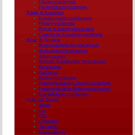
Öltankversicherung
Feuerrohbauversicherung
Pflege & Krankheit
Krankenzusatzversicherung
Pflegeversicherung
Private Krankenversicherung
Gesetzliche Krankenversicherung
Rente & Vorsorge
Berufs­unfähigkeitsversicherung
Risikolebensversicherung
Altersvorsorge
Schwere Krankheiten Versicherung
Riesterrente
Basisrente
Rentenversicherung
Fondsgebundene Lebensversicherung
Fondsgebundene Rentenversicherung
Kapitallebensversicherung
Geld und Sparen
Strom
Gas
DSL
Girokonto
Tagesgeld
Konsumkredit