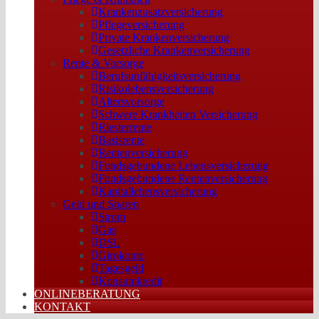
Krankenzusatzversicherung
Pflegeversicherung
Private Krankenversicherung
Gesetzliche Krankenversicherung
Rente & Vorsorge
Berufs­unfähigkeitsversicherung
Risikolebensversicherung
Altersvorsorge
Schwere Krankheiten Versicherung
Riesterrente
Basisrente
Rentenversicherung
Fondsgebundene Lebensversicherung
Fondsgebundene Rentenversicherung
Kapitallebensversicherung
Geld und Sparen
Strom
Gas
DSL
Girokonto
Tagesgeld
Konsumkredit
ONLINEBERATUNG
KONTAKT