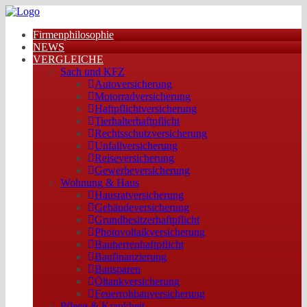
Firmenphilosophie
NEWS
VERGLEICHE
Sach und KFZ
Autoversicherung
Motorradversicherung
Haftpflichtversicherung
Tierhalterhaftpflicht
Rechtsschutzversicherung
Unfallversicherung
Reiseversicherung
Gewerbeversicherung
Wohnung & Haus
Hausratversicherung
Gebäudeversicherung
Grundbesitzerhaftpflicht
Photovoltaikversicherung
Bauherrenhaftpflicht
Baufinanzierung
Bausparen
Öltankversicherung
Feuerrohbauversicherung
Pflege & Krankheit