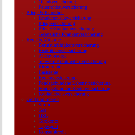
Öltankversicherung
Feuerrohbauversicherung
Pflege & Krankheit
Krankenzusatzversicherung
Pflegeversicherung
Private Krankenversicherung
Gesetzliche Krankenversicherung
Rente & Vorsorge
Berufs­unfähigkeitsversicherung
Risikolebensversicherung
Altersvorsorge
Schwere Krankheiten Versicherung
Riesterrente
Basisrente
Rentenversicherung
Fondsgebundene Lebensversicherung
Fondsgebundene Rentenversicherung
Kapitallebensversicherung
Geld und Sparen
Strom
Gas
DSL
Girokonto
Tagesgeld
Konsumkredit