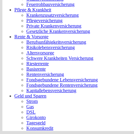
Feuerrohbauversicherung
Pflege & Krankheit
Krankenzusatzversicherung
Pflegeversicherung
Private Krankenversicherung
Gesetzliche Krankenversicherung
Rente & Vorsorge
Berufs­unfähigkeitsversicherung
Risikolebensversicherung
Altersvorsorge
Schwere Krankheiten Versicherung
Riesterrente
Basisrente
Rentenversicherung
Fondsgebundene Lebensversicherung
Fondsgebundene Rentenversicherung
Kapitallebensversicherung
Geld und Sparen
Strom
Gas
DSL
Girokonto
Tagesgeld
Konsumkredit