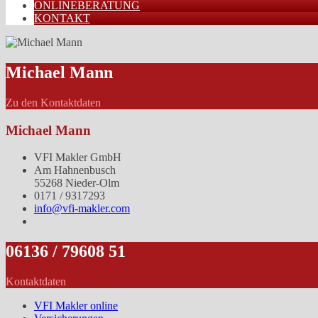
ONLINEBERATUNG
KONTAKT
Michael Mann
Zu den Kontaktdaten
Michael Mann
VFI Makler GmbH
Am Hahnenbusch
55268 Nieder-Olm
0171 / 9317293
info@vfi-makler.com
06136 / 79608 51
Kontaktdaten
VFI Makler online