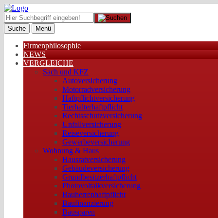
Suche
Menü
Firmenphilosophie
NEWS
VERGLEICHE
Sach und KFZ
Autoversicherung
Motorradversicherung
Haftpflichtversicherung
Tierhalterhaftpflicht
Rechtsschutzversicherung
Unfallversicherung
Reiseversicherung
Gewerbeversicherung
Wohnung & Haus
Hausratversicherung
Gebäudeversicherung
Grundbesitzerhaftpflicht
Photovoltaikversicherung
Bauherrenhaftpflicht
Baufinanzierung
Bausparen