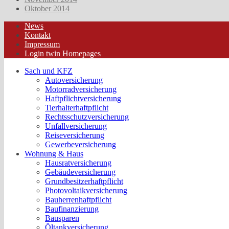
Oktober 2014
News
Kontakt
Impressum
Login
twin Homepages
Sach und KFZ
Autoversicherung
Motorradversicherung
Haftpflichtversicherung
Tierhalterhaftpflicht
Rechtsschutzversicherung
Unfallversicherung
Reiseversicherung
Gewerbeversicherung
Wohnung & Haus
Hausratversicherung
Gebäudeversicherung
Grundbesitzerhaftpflicht
Photovoltaikversicherung
Bauherrenhaftpflicht
Baufinanzierung
Bausparen
Öltankversicherung