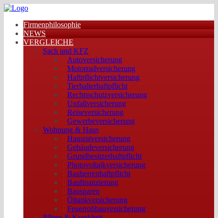
Firmenphilosophie
NEWS
VERGLEICHE
Sach und KFZ
Autoversicherung
Motorradversicherung
Haftpflichtversicherung
Tierhalterhaftpflicht
Rechtsschutzversicherung
Unfallversicherung
Reiseversicherung
Gewerbeversicherung
Wohnung & Haus
Hausratversicherung
Gebäudeversicherung
Grundbesitzerhaftpflicht
Photovoltaikversicherung
Bauherrenhaftpflicht
Baufinanzierung
Bausparen
Öltankversicherung
Feuerrohbauversicherung
Pflege & Krankheit