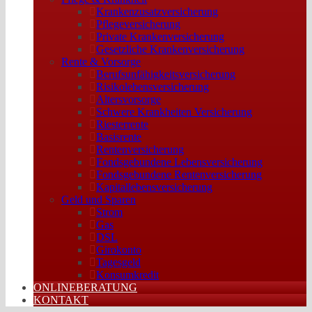
Krankenzusatzversicherung
Pflegeversicherung
Private Krankenversicherung
Gesetzliche Krankenversicherung
Rente & Vorsorge
Berufs­unfähigkeitsversicherung
Risikolebensversicherung
Altersvorsorge
Schwere Krankheiten Versicherung
Riesterrente
Basisrente
Rentenversicherung
Fondsgebundene Lebensversicherung
Fondsgebundene Rentenversicherung
Kapitallebensversicherung
Geld und Sparen
Strom
Gas
DSL
Girokonto
Tagesgeld
Konsumkredit
ONLINEBERATUNG
KONTAKT