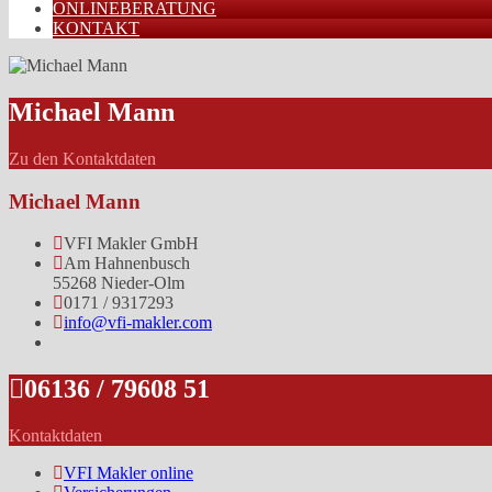
ONLINEBERATUNG
KONTAKT
Michael Mann
Zu den Kontaktdaten
Michael Mann
VFI Makler GmbH
Am Hahnenbusch
55268 Nieder-Olm
0171 / 9317293
info@vfi-makler.com
06136 / 79608 51
Kontaktdaten
VFI Makler online