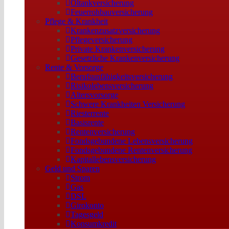
Öltankversicherung
Feuerrohbauversicherung
Pflege & Krankheit
Krankenzusatzversicherung
Pflegeversicherung
Private Krankenversicherung
Gesetzliche Krankenversicherung
Rente & Vorsorge
Berufs­unfähigkeitsversicherung
Risikolebensversicherung
Altersvorsorge
Schwere Krankheiten Versicherung
Riesterrente
Basisrente
Rentenversicherung
Fondsgebundene Lebensversicherung
Fondsgebundene Rentenversicherung
Kapitallebensversicherung
Geld und Sparen
Strom
Gas
DSL
Girokonto
Tagesgeld
Konsumkredit