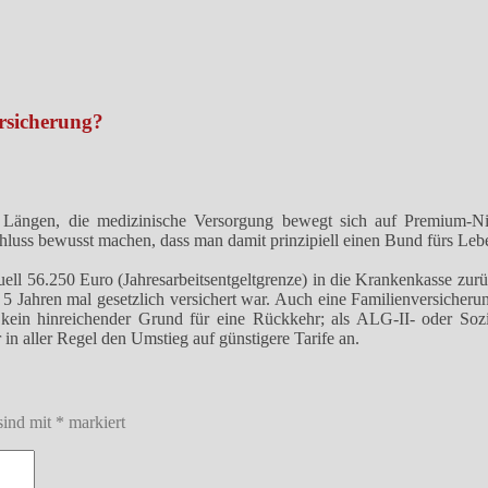
rsicherung?
m Längen, die medizinische Versorgung bewegt sich auf Premium-Niv
chluss bewusst machen, dass man damit prinzipiell einen Bund fürs Leb
tuell 56.250 Euro (Jahresarbeitsentgeltgrenze) in die Krankenkasse zu
 Jahren mal gesetzlich versichert war. Auch eine Familienversicherung
t kein hinreichender Grund für eine Rückkehr; als ALG-II- oder Sozi
 in aller Regel den Umstieg auf günstigere Tarife an.
sind mit
*
markiert