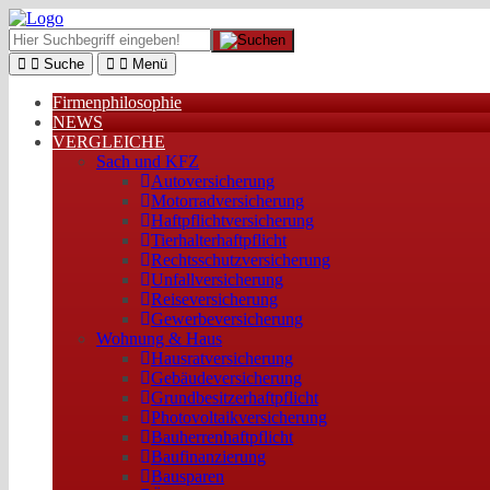
Suche
Menü
Firmenphilosophie
NEWS
VERGLEICHE
Sach und KFZ
Autoversicherung
Motorradversicherung
Haftpflichtversicherung
Tierhalterhaftpflicht
Rechtsschutzversicherung
Unfallversicherung
Reiseversicherung
Gewerbeversicherung
Wohnung & Haus
Hausratversicherung
Gebäudeversicherung
Grundbesitzerhaftpflicht
Photovoltaikversicherung
Bauherrenhaftpflicht
Baufinanzierung
Bausparen