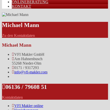
ONLINEBERATUNG
KONTAKT
Michael Mann
Zu den Kontaktdaten
Michael Mann
VFI Makler GmbH
Am Hahnenbusch
55268 Nieder-Olm
0171 / 9317293
info@vfi-makler.com
06136 / 79608 51
Kontaktdaten
VFI Makler online