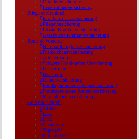
Öltankversicherung
Feuerrohbauversicherung
Pflege & Krankheit
Krankenzusatzversicherung
Pflegeversicherung
Private Krankenversicherung
Gesetzliche Krankenversicherung
Rente & Vorsorge
Berufs­unfähigkeitsversicherung
Risikolebensversicherung
Altersvorsorge
Schwere Krankheiten Versicherung
Riesterrente
Basisrente
Rentenversicherung
Fondsgebundene Lebensversicherung
Fondsgebundene Rentenversicherung
Kapitallebensversicherung
Geld und Sparen
Strom
Gas
DSL
Girokonto
Tagesgeld
Konsumkredit