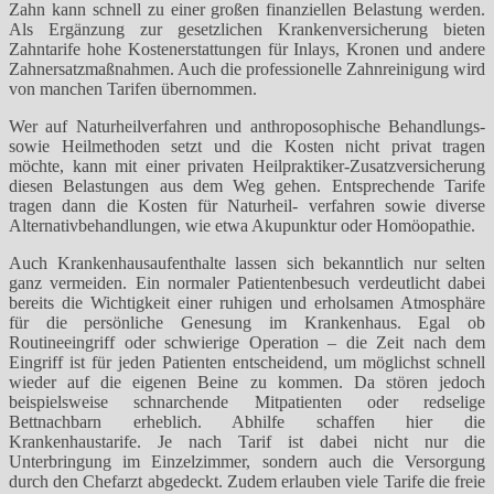
Zahn kann schnell zu einer großen finanziellen Belastung werden.
Als Ergänzung zur gesetzlichen Krankenversicherung bieten
Zahntarife hohe Kostenerstattungen für Inlays, Kronen und andere
Zahnersatzmaßnahmen. Auch die professionelle Zahnreinigung wird
von manchen Tarifen übernommen.
Wer auf Naturheilverfahren und anthroposophische Behandlungs-
sowie Heilmethoden setzt und die Kosten nicht privat tragen
möchte, kann mit einer privaten Heilpraktiker-Zusatzversicherung
diesen Belastungen aus dem Weg gehen. Entsprechende Tarife
tragen dann die Kosten für Naturheil- verfahren sowie diverse
Alternativbehandlungen, wie etwa Akupunktur oder Homöopathie.
Auch Krankenhausaufenthalte lassen sich bekanntlich nur selten
ganz vermeiden. Ein normaler Patientenbesuch verdeutlicht dabei
bereits die Wichtigkeit einer ruhigen und erholsamen Atmosphäre
für die persönliche Genesung im Krankenhaus. Egal ob
Routineeingriff oder schwierige Operation – die Zeit nach dem
Eingriff ist für jeden Patienten entscheidend, um möglichst schnell
wieder auf die eigenen Beine zu kommen. Da stören jedoch
beispielsweise schnarchende Mitpatienten oder redselige
Bettnachbarn erheblich. Abhilfe schaffen hier die
Krankenhaustarife. Je nach Tarif ist dabei nicht nur die
Unterbringung im Einzelzimmer, sondern auch die Versorgung
durch den Chefarzt abgedeckt. Zudem erlauben viele Tarife die freie