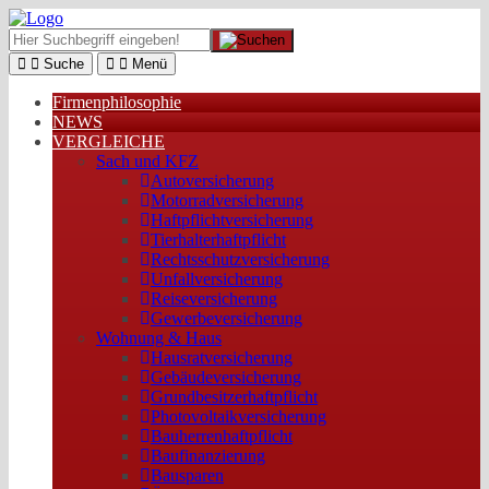
Suche
Menü
Firmenphilosophie
NEWS
VERGLEICHE
Sach und KFZ
Autoversicherung
Motorradversicherung
Haftpflichtversicherung
Tierhalterhaftpflicht
Rechtsschutzversicherung
Unfallversicherung
Reiseversicherung
Gewerbeversicherung
Wohnung & Haus
Hausratversicherung
Gebäudeversicherung
Grundbesitzerhaftpflicht
Photovoltaikversicherung
Bauherrenhaftpflicht
Baufinanzierung
Bausparen