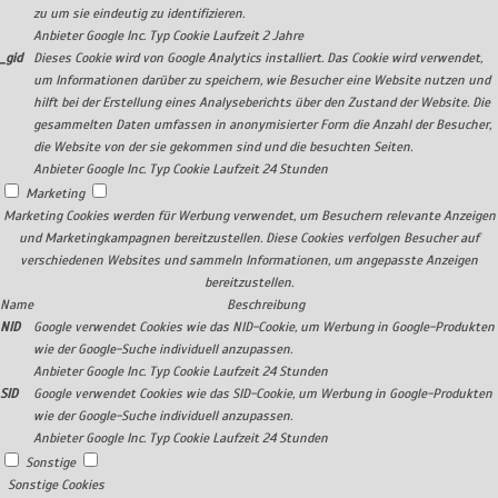
zu um sie eindeutig zu identifizieren.
Anbieter
Google Inc.
Typ
Cookie
Laufzeit
2 Jahre
_gid
Dieses Cookie wird von Google Analytics installiert. Das Cookie wird verwendet,
um Informationen darüber zu speichern, wie Besucher eine Website nutzen und
hilft bei der Erstellung eines Analyseberichts über den Zustand der Website. Die
gesammelten Daten umfassen in anonymisierter Form die Anzahl der Besucher,
die Website von der sie gekommen sind und die besuchten Seiten.
Anbieter
Google Inc.
Typ
Cookie
Laufzeit
24 Stunden
Marketing
Marketing Cookies werden für Werbung verwendet, um Besuchern relevante Anzeigen
und Marketingkampagnen bereitzustellen. Diese Cookies verfolgen Besucher auf
verschiedenen Websites und sammeln Informationen, um angepasste Anzeigen
bereitzustellen.
Name
Beschreibung
NID
Google verwendet Cookies wie das NID-Cookie, um Werbung in Google-Produkten
wie der Google-Suche individuell anzupassen.
Anbieter
Google Inc.
Typ
Cookie
Laufzeit
24 Stunden
SID
Google verwendet Cookies wie das SID-Cookie, um Werbung in Google-Produkten
wie der Google-Suche individuell anzupassen.
Anbieter
Google Inc.
Typ
Cookie
Laufzeit
24 Stunden
Sonstige
Sonstige Cookies