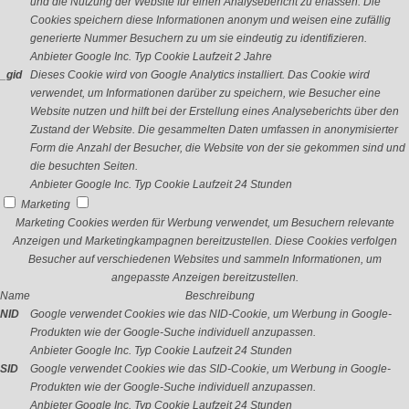
und die Nutzung der Website für einen Analysebericht zu erfassen. Die
Cookies speichern diese Informationen anonym und weisen eine zufällig
generierte Nummer Besuchern zu um sie eindeutig zu identifizieren.
Anbieter
Google Inc.
Typ
Cookie
Laufzeit
2 Jahre
_gid
Dieses Cookie wird von Google Analytics installiert. Das Cookie wird
verwendet, um Informationen darüber zu speichern, wie Besucher eine
Website nutzen und hilft bei der Erstellung eines Analyseberichts über den
Zustand der Website. Die gesammelten Daten umfassen in anonymisierter
Form die Anzahl der Besucher, die Website von der sie gekommen sind und
die besuchten Seiten.
Anbieter
Google Inc.
Typ
Cookie
Laufzeit
24 Stunden
Marketing
Marketing Cookies werden für Werbung verwendet, um Besuchern relevante
Anzeigen und Marketingkampagnen bereitzustellen. Diese Cookies verfolgen
Besucher auf verschiedenen Websites und sammeln Informationen, um
angepasste Anzeigen bereitzustellen.
Name
Beschreibung
NID
Google verwendet Cookies wie das NID-Cookie, um Werbung in Google-
Produkten wie der Google-Suche individuell anzupassen.
Anbieter
Google Inc.
Typ
Cookie
Laufzeit
24 Stunden
SID
Google verwendet Cookies wie das SID-Cookie, um Werbung in Google-
Produkten wie der Google-Suche individuell anzupassen.
Anbieter
Google Inc.
Typ
Cookie
Laufzeit
24 Stunden