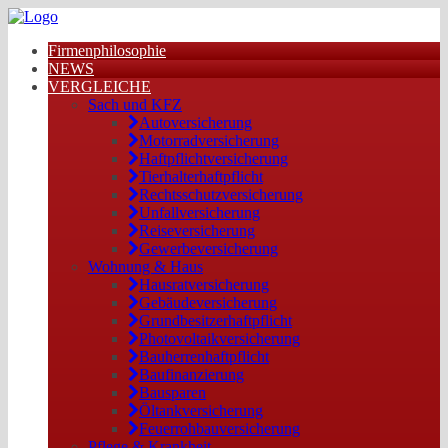
Firmenphilosophie
NEWS
VERGLEICHE
Sach und KFZ
Autoversicherung
Motorradversicherung
Haftpflichtversicherung
Tierhalterhaftpflicht
Rechtsschutzversicherung
Unfallversicherung
Reiseversicherung
Gewerbeversicherung
Wohnung & Haus
Hausratversicherung
Gebäudeversicherung
Grundbesitzerhaftpflicht
Photovoltaikversicherung
Bauherrenhaftpflicht
Baufinanzierung
Bausparen
Öltankversicherung
Feuerrohbauversicherung
Pflege & Krankheit