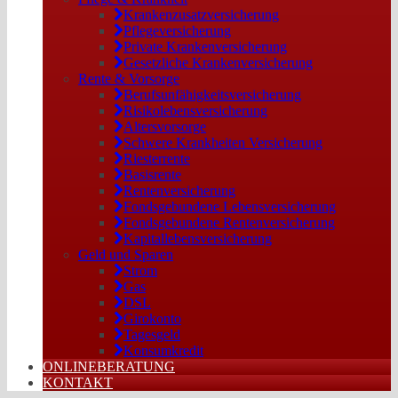
Krankenzusatzversicherung
Pflegeversicherung
Private Krankenversicherung
Gesetzliche Krankenversicherung
Rente & Vorsorge
Berufs­unfähigkeitsversicherung
Risikolebensversicherung
Altersvorsorge
Schwere Krankheiten Versicherung
Riesterrente
Basisrente
Rentenversicherung
Fondsgebundene Lebensversicherung
Fondsgebundene Rentenversicherung
Kapitallebensversicherung
Geld und Sparen
Strom
Gas
DSL
Girokonto
Tagesgeld
Konsumkredit
ONLINEBERATUNG
KONTAKT