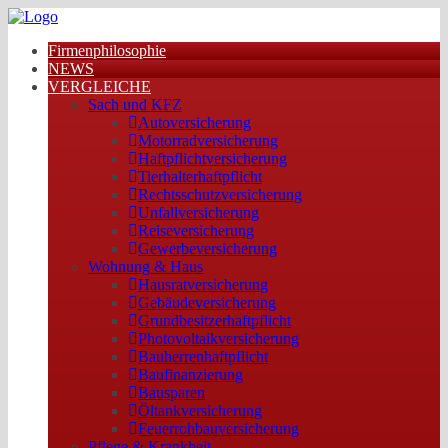
Firmenphilosophie
NEWS
VERGLEICHE
Sach und KFZ
Autoversicherung
Motorradversicherung
Haftpflichtversicherung
Tierhalterhaftpflicht
Rechtsschutzversicherung
Unfallversicherung
Reiseversicherung
Gewerbeversicherung
Wohnung & Haus
Hausratversicherung
Gebäudeversicherung
Grundbesitzerhaftpflicht
Photovoltaikversicherung
Bauherrenhaftpflicht
Baufinanzierung
Bausparen
Öltankversicherung
Feuerrohbauversicherung
Pflege & Krankheit