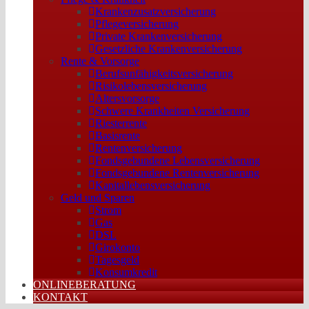
Krankenzusatzversicherung
Pflegeversicherung
Private Krankenversicherung
Gesetzliche Krankenversicherung
Rente & Vorsorge
Berufs­unfähigkeitsversicherung
Risikolebensversicherung
Altersvorsorge
Schwere Krankheiten Versicherung
Riesterrente
Basisrente
Rentenversicherung
Fondsgebundene Lebensversicherung
Fondsgebundene Rentenversicherung
Kapitallebensversicherung
Geld und Sparen
Strom
Gas
DSL
Girokonto
Tagesgeld
Konsumkredit
ONLINEBERATUNG
KONTAKT