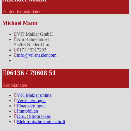
Zu den Kontaktdaten
Michael Mann
VFI Makler GmbH
Am Hahnenbusch
55268 Nieder-Olm
0171 / 9317293
info@vfi-makler.com
06136 / 79608 51
Kontaktdaten
VFI Makler online
Versicherungen
Finanzierungen
Immobilien
DSL | Strom | Gas
Elektronische Unterschrift