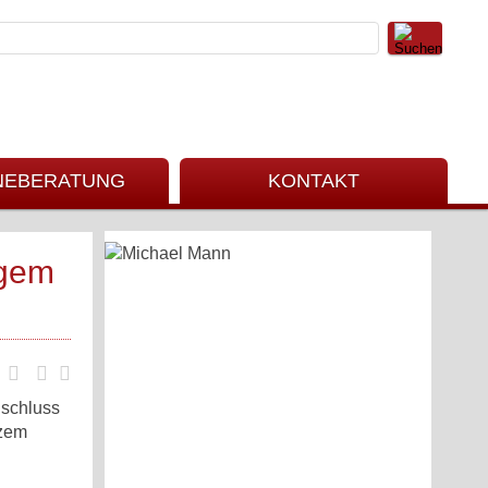
NEBERATUNG
KONTAKT
igem
nschluss
rzem