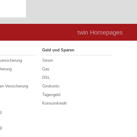
twin Homepages
Geld und Sparen
sversicherung
Strom
cherung
Gas
DSL
en Versicherung
Girokonto
Tagesgeld
Konsumkredit
g
g